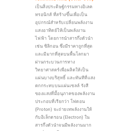
เป็นสิ่งประดิษฐ์กรรมทางอิเลค
ทรอนิกส์ ที่สร้างขึ้นเพื่อเป็น
อุปกรณ์สำหรับเปลี่ยนพลังงาน
แสงอาทิตย์ให้เป็นพลังงาน
ไฟฟ้า โดยการนำสารกึ่งตัวนำ
เช่น ซิลิกอน ซึ่งมีราคาถูกที่สุด
และมีมากที่สุดบนพื้นโลกมา
ผ่านกระบวนการทาง
วิทยาศาสตร์เพื่อผลิตให้เป็น
แผ่นบางบริสุทธิ์ และทันทีที่แสง
ตกกระทบบนแผ่นเซลล์ รังสี
ของแสงที่มีัอนุภาคของพลังงาน
ประกอบที่เรียกว่า โฟตอน
(Proton) จะถ่ายเทพลังงานให้
กับอิเล็กตรอน (Electron) ใน
สารกึ่งตัวนำจนมีพลังงานมาก