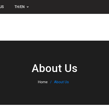
US
TH/EN
About Us
Home
About Us